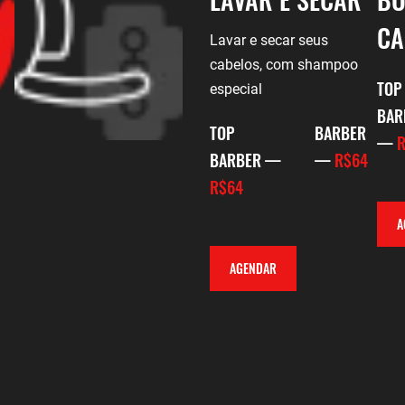
CA
Lavar e secar seus
cabelos, com shampoo
TOP
especial
BAR
TOP
BARBER
—
BARBER —
—
R$64
R$64
A
AGENDAR