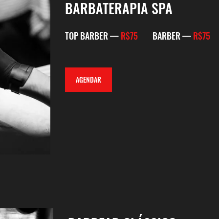
BARBATERAPIA SPA
TOP BARBER —
R$75
BARBER —
R$75
AGENDAR