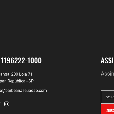
1196222-1000
ASS
Assin
iranga, 200 Loja 71
pan República - SP
te@barbeariaseuadao.com