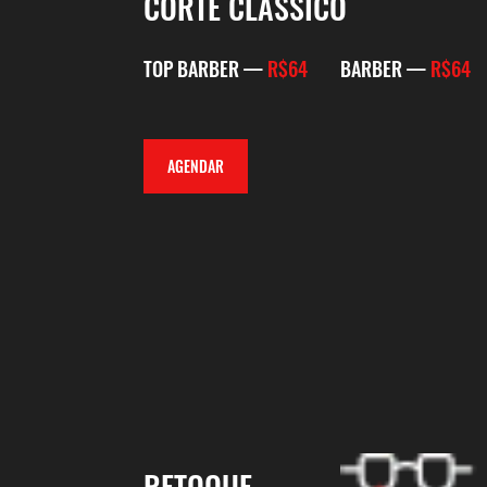
CORTE CLÁSSICO
TOP BARBER —
R$64
BARBER —
R$64
AGENDAR
RETOQUE